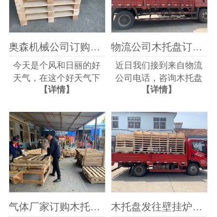
行参观，这次邀...
信厂家订购...
奥森机械公司订购木托盘发货中
物流公司木托盘订购完工发货中
今天是个风和日丽的好
近日我们接到来自物流
天气，在这个好天气下
公司电话，咨询木托盘
【详情】
【详情】
我们公司完成了奥森机
订购相关事宜，该物流
械厂家订购的实木木托
公司需要在新建转运货
盘产品订单，这批是木
仓内放置木托盘，好周
托盘产品用于该公司存
转进入物流仓库的产
放机械设备，因此订购
品，该公司需要订购一
要求较高，此次我们为
批熏蒸木托盘，实木托
该公生产的实...
盘能在长时间的...
气体厂家订购木托盘加急生产中
木托盘发往壁挂炉厂家