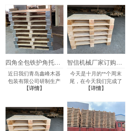
限公司车间主任在陪同
来电为我们青岛鑫峰木
参观中为客户带零客户
器包装有限公司转介绍
产看了我们免熏蒸实木
了一位物流客户，该物
托盘在生产中的每一个
流早在双十一的时候仓
细节， 客户在...
库木托盘在周...
四角全包铁护角托盘新产品上线迎来海诚机械厂家下单
智信机械厂家订购木托盘一批已发货
近日我们青岛鑫峰木器
今天是十月的**个周末
包装有限公司研制生产
尾，在今天我们完成了
【详情】
【详情】
的四角全包铁护角托
上周签约订购木托盘的
盘，在上周上线之后就
智信机械厂订单，智信
迎来了网上来电咨询客
机械厂家订购的这批木
户，我们专业人员在电
托盘订单是有老客户介
话中邀约了该客户今天
绍而来，因此在沟通合
来我们公司生产车间进
作上比较顺利，这次智