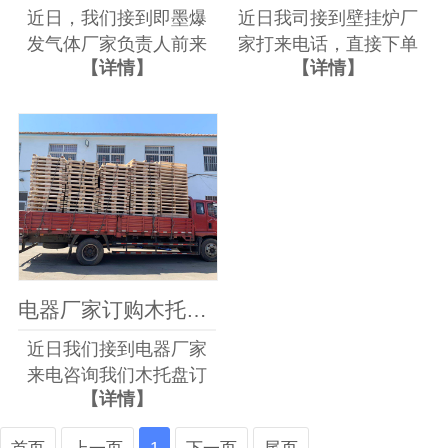
近日，我们接到即墨爆
近日我司接到壁挂炉厂
发气体厂家负责人前来
家打来电话，直接下单
【详情】
【详情】
参观的电话，此次宝发
订购木托盘一批，这次
气体负责人来我司参观
合作那么顺利是因为老
是准备与我司长期合作
客户转介绍而来，所以
木托盘项目，该客户是
签订合同到下单完成生
通过老客户介绍而来，
产基本只用了十天时
此次前来参观我们也是
间，就交付了。...
热情接待，通...
电器厂家订购木托盘发货
近日我们接到电器厂家
来电咨询我们木托盘订
【详情】
购相关问题，在我们专
业技术的解答下，我们